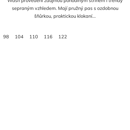
Wash provedení zaujmou pohodlným střihem i trendy
sepraným vzhledem. Mají pružný pas s ozdobnou
šňůrkou, praktickou klokaní...
98
104
110
116
122