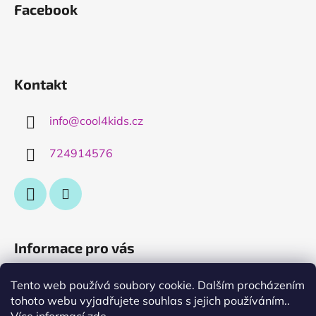
Facebook
Kontakt
info
@
cool4kids.cz
724914576
Informace pro vás
Obchodní podmínky
Tento web používá soubory cookie. Dalším procházením
tohoto webu vyjadřujete souhlas s jejich používáním..
Podmínky ochrany osobních údajů