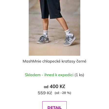
MashMnie chlapecké kraťasy černé
Skladem - ihned k expedici
(1 ks)
400 Kč
od
559 Kč
(až –28 %)
DETAIL