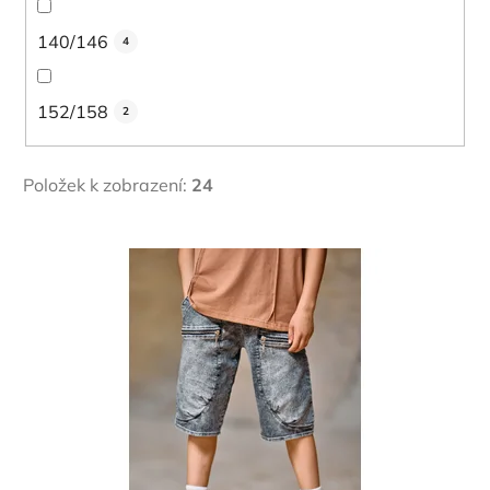
140/146
4
152/158
2
Položek k zobrazení:
24
V
ý
p
i
s
p
r
o
d