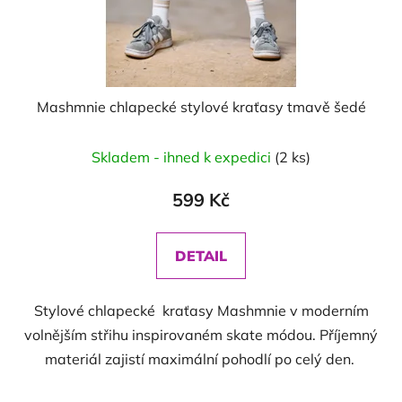
u
k
t
ů
Mashmnie chlapecké stylové kraťasy tmavě šedé
Skladem - ihned k expedici
(2 ks)
599 Kč
DETAIL
Stylové chlapecké kraťasy Mashmnie v moderním
volnějším střihu inspirovaném skate módou. Příjemný
materiál zajistí maximální pohodlí po celý den.