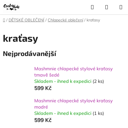
Přejít
Hledat
NÁKUP
na
KOŠÍK
obsah
Domů
/
DĚTSKÉ OBLEČENÍ
/
Chlapecké oblečení
/
kraťasy
kraťasy
Nejprodávanější
Mashmnie chlapecké stylové kraťasy
tmavě šedé
Skladem - ihned k expedici
(2 ks)
599 Kč
Mashmnie chlapecké stylové kraťasy
modré
Skladem - ihned k expedici
(1 ks)
599 Kč