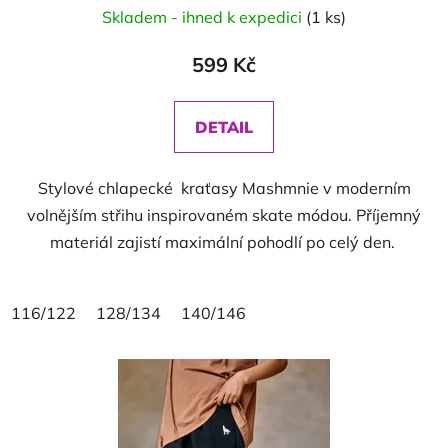
Skladem - ihned k expedici
(1 ks)
599 Kč
DETAIL
Stylové chlapecké kraťasy Mashmnie v moderním
volnějším střihu inspirovaném skate módou. Příjemný
materiál zajistí maximální pohodlí po celý den.
116/122
128/134
140/146