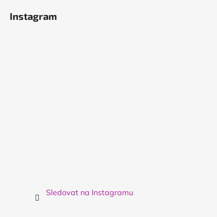
á
Instagram
p
a
t
í
Sledovat na Instagramu