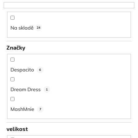
o
d
u
k
Na skladě
24
t
ů
Značky
Despacito
6
Dream Dress
1
MashMnie
7
velikost