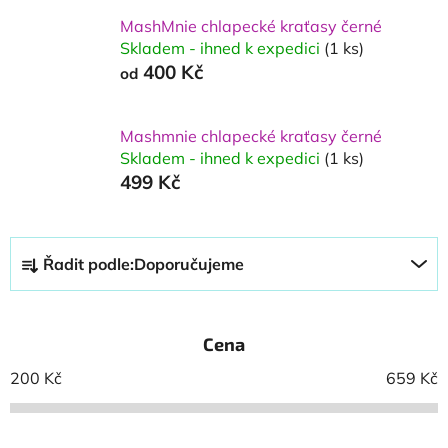
MashMnie chlapecké kraťasy černé
Skladem - ihned k expedici
(1 ks)
400 Kč
od
Mashmnie chlapecké kraťasy černé
Skladem - ihned k expedici
(1 ks)
499 Kč
Ř
Řadit podle:
Doporučujeme
a
z
e
Cena
n
í
200
Kč
659
Kč
p
r