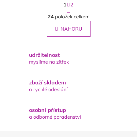
1
t
2
r
O
á
24
položek celkem
v
n
l
k
NAHORU
á
o
d
v
a
á
n
c
udržitelnost
í
í
myslíme na zítřek
p
r
v
zboží skladem
k
a rychlé odeslání
y
v
ý
osobní přístup
p
a odborné poradenství
i
s
u
Z