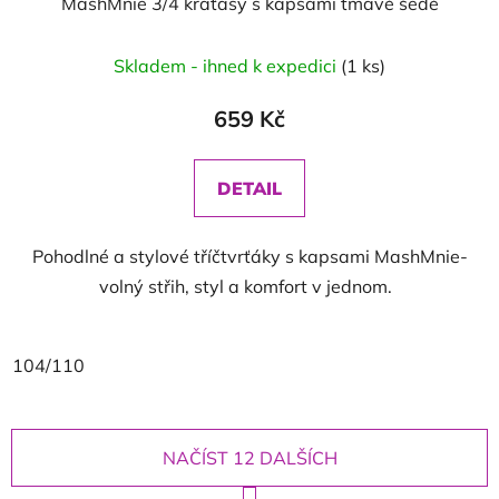
MashMnie 3/4 kraťasy s kapsami tmavě šedé
Skladem - ihned k expedici
(1 ks)
659 Kč
DETAIL
Pohodlné a stylové tříčtvrťáky s kapsami MashMnie-
volný střih, styl a komfort v jednom.
104/110
NAČÍST 12 DALŠÍCH
S