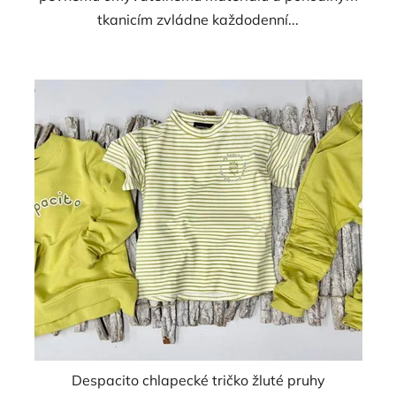
tkanicím zvládne každodenní...
Despacito chlapecké tričko žluté pruhy