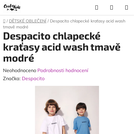
Přejít
Hledat
NÁKUP
na
KOŠÍK
obsah
Domů
/
DĚTSKÉ OBLEČENÍ
/
Despacito chlapecké kraťasy acid wash
tmavě modré
Despacito chlapecké
kraťasy acid wash tmavě
modré
Průměrné
Neohodnoceno
Podrobnosti hodnocení
hodnocení
Značka:
Despacito
produktu
je
0,0
z
5
hvězdiček.