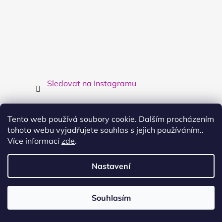
Sledovat na Instagramu
Facebook
Tento web používá soubory cookie. Dalším procházením
tohoto webu vyjadřujete souhlas s jejich používáním..
Více informací
zde
.
Nastavení
Kontakt
info
@
cool4kids.cz
Souhlasím
Využijte dopravy nad 3000,- zdarma
724914576