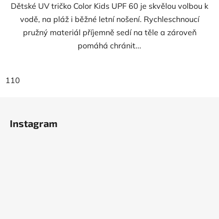
Dětské UV tričko Color Kids UPF 60 je skvělou volbou k
vodě, na pláž i běžné letní nošení. Rychleschnoucí
pružný materiál příjemně sedí na těle a zároveň
pomáhá chránit...
110
Z
á
Instagram
p
a
t
í