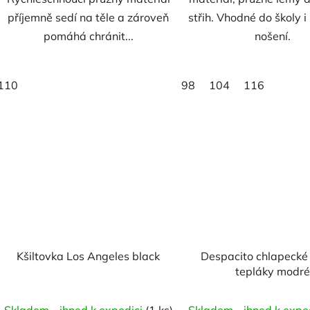
příjemně sedí na těle a zároveň
střih. Vhodné do školy 
pomáhá chránit...
nošení.
110
98
104
116
Kšiltovka Los Angeles black
Despacito chlapecké
tepláky modré
Skladem - ihned k expedici
(1 ks)
Skladem - ihned k expe