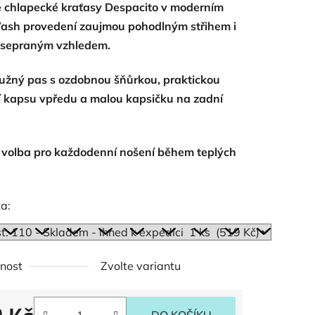
é chlapecké kraťasy Despacito v moderním
ash provedení zaujmou pohodlným střihem i
 sepraným vzhledem.
ružný pas s ozdobnou šňůrkou, praktickou
ek.
í kapsu vpředu a malou kapsičku na zadní
í volba pro každodenní nošení během teplých
a:
nost
Zvolte variantu