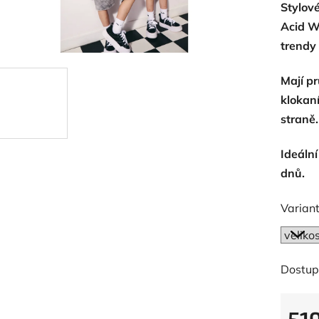
Stylov
je
Acid W
0,0
trendy
z
5
Mají p
hvězdič
klokan
straně.
Ideáln
dnů.
Variant
Dostup