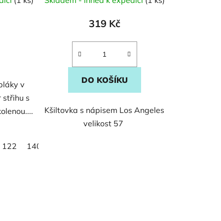
319 Kč
DO KOŠÍKU
pláky v
 střihu s
Kšiltovka s nápisem Los Angeles
lenou....
velikost 57
122
140