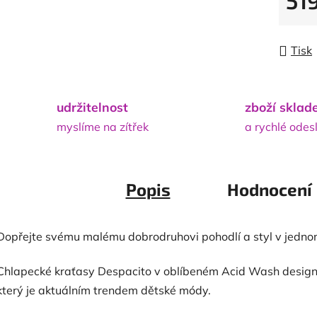
51
Měrná
Tisk
udržitelnost
zboží skla
myslíme na zítřek
a rychlé odes
Popis
Hodnocení
Dopřejte svému malému dobrodruhovi pohodlí a styl v jedno
Chlapecké kraťasy Despacito v oblíbeném Acid Wash designu
který je aktuálním trendem dětské módy.