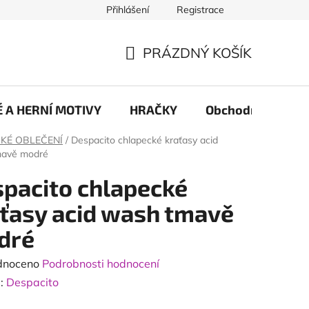
Přihlášení
Registrace
PRÁZDNÝ KOŠÍK
NÁKUPNÍ
KOŠÍK
 A HERNÍ MOTIVY
HRAČKY
Obchodní podmín
KÉ OBLEČENÍ
/
Despacito chlapecké kraťasy acid
mavě modré
pacito chlapecké
ťasy acid wash tmavě
dré
né
dnoceno
Podrobnosti hodnocení
ení
:
Despacito
tu