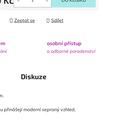
9 Kč
DO KOŠÍKU
 cena:
Zeptat se
Sdílet
dem
osobní přístup
lání
a odborné poradenství
Diskuze
m.
 přinášejí moderní sepraný vzhled,