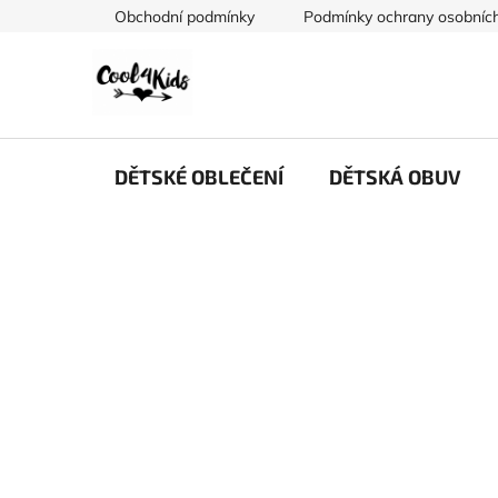
Přejít
Obchodní podmínky
Podmínky ochrany osobních
na
obsah
DĚTSKÉ OBLEČENÍ
DĚTSKÁ OBUV
P
o
s
t
r
a
n
n