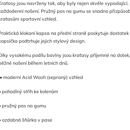
Kraťasy jsou navrženy tak, aby byly nejen skvěle vypadající
každodenní nošení. Pružný pas na gumu se snadno přizpůso
kraťasům sportovní vzhled.
Praktická klokaní kapsa na přední straně poskytuje dostatek
kapsička podtrhuje jejich stylový design.
Díky vysokému podílu bavlny jsou kraťasy příjemné na dotek, 
běžné nošení během letních dnů.
• moderní Acid Wash (sepraný) vzhled
• pohodlný střih ke kolenům
• pružný pas na gumu
• ozdobná šňůrka v pase