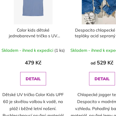
Color kids dětské
Despacito chlapecké
jednobarevné tričko s UV
tepláky acid sepraný
ochranou světle modré
modré
Skladem - ihned k expedici
(1 ks)
Skladem - ihned k expe
479 Kč
529 Kč
od
DETAIL
DETAIL
Dětské UV tričko Color Kids UPF
Chlapecké jogger t
60 je skvělou volbou k vodě, na
Despacito v modrém
pláž i běžné letní nošení.
vzhledu. Pohodlný b
Rychleschnoucí pružný materiál
materiál, pružné lemy 