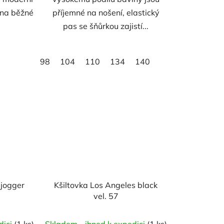
i na běžné
příjemné na nošení, elastický
pas se šňůrkou zajistí...
98
104
110
134
140
 jogger
Kšiltovka Los Angeles black
vel. 57
dici
(1 ks)
Skladem - ihned k expedici
(1 ks)