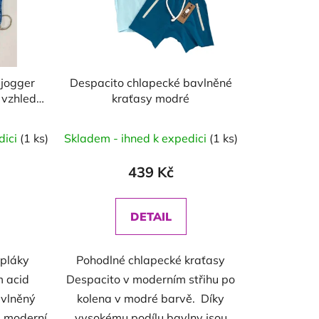
 jogger
Despacito chlapecké bavlněné
 vzhled
kraťasy modré
dici
(1 ks)
Skladem - ihned k expedici
(1 ks)
439 Kč
DETAIL
epláky
Pohodlné chlapecké kraťasy
 acid
Despacito v moderním střihu po
avlněný
kolena v modré barvě. Díky
a moderní
vysokému podílu bavlny jsou