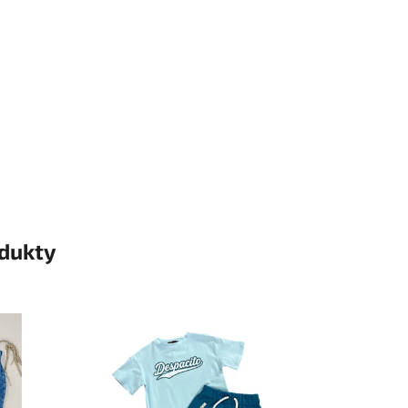
odukty