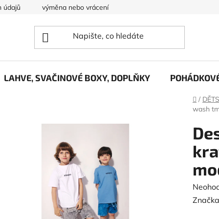
 údajů
výměna nebo vrácení zboží
O nás....
LAHVE, SVAČINOVÉ BOXY, DOPLŇKY
POHÁDKOVÉ
Domů
/
DĚTS
wash t
Des
kra
mo
Průměr
Neoho
hodnoc
Značka
produk