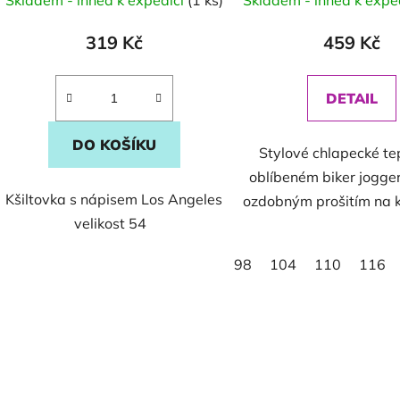
319 Kč
459 Kč
DETAIL
DO KOŠÍKU
Stylové chlapecké te
oblíbeném biker jogger
Kšiltovka s nápisem Los Angeles
ozdobným prošitím na ko
velikost 54
98
104
110
116