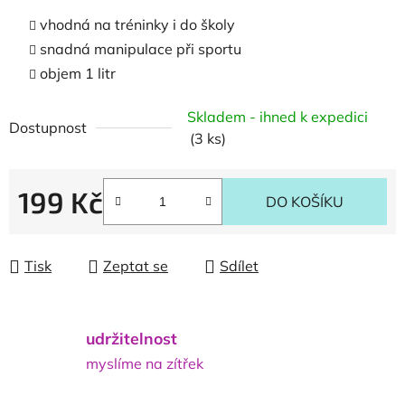
vhodná na tréninky i do školy
snadná manipulace při sportu
objem 1 litr
Skladem - ihned k expedici
Dostupnost
(3 ks)
199 Kč
DO KOŠÍKU
Měrná cena:
Tisk
Zeptat se
Sdílet
udržitelnost
myslíme na zítřek