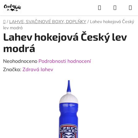
Přejít
Hledat
NÁKUP
na
KOŠÍK
obsah
Domů
/
LAHVE, SVAČINOVÉ BOXY, DOPLŇKY
/
Lahev hokejová Český
lev modrá
Lahev hokejová Český lev
modrá
Průměrné
Neohodnoceno
Podrobnosti hodnocení
hodnocení
Značka:
Zdravá lahev
produktu
je
0,0
z
5
hvězdiček.