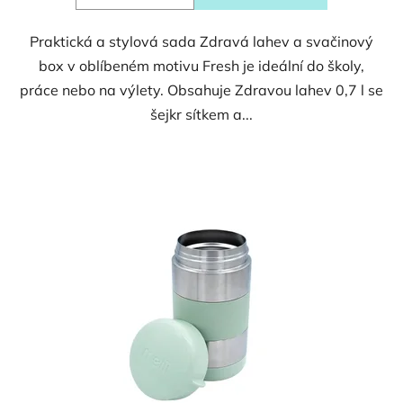
5
Praktická a stylová sada Zdravá lahev a svačinový
hvězdiček.
box v oblíbeném motivu Fresh je ideální do školy,
práce nebo na výlety. Obsahuje Zdravou lahev 0,7 l se
šejkr sítkem a...