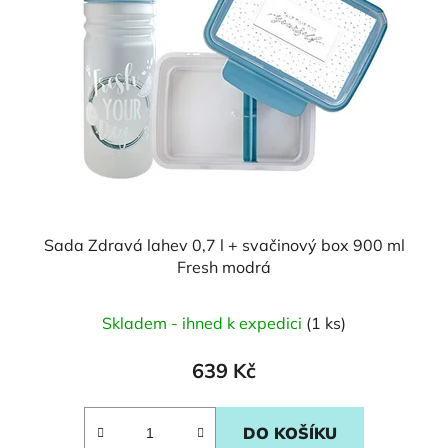
Sada Zdravá lahev 0,7 l + svačinový box 900 ml
Fresh modrá
Průměrné
Skladem - ihned k expedici
(1 ks)
hodnocení
produktu
639 Kč
je
5,0
DO KOŠÍKU
z