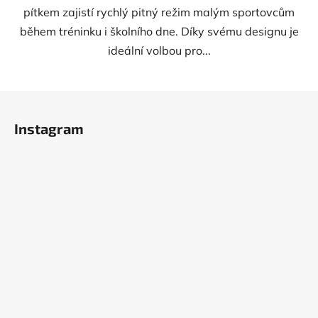
pítkem zajistí rychlý pitný režim malým sportovcům
během tréninku i školního dne. Díky svému designu je
ideální volbou pro...
Z
á
Instagram
p
a
t
í