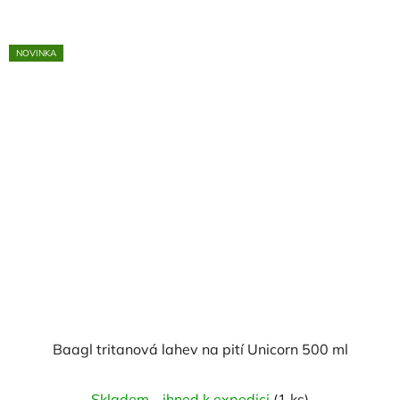
NOVINKA
Baagl tritanová lahev na pití Unicorn 500 ml
Skladem - ihned k expedici
(1 ks)