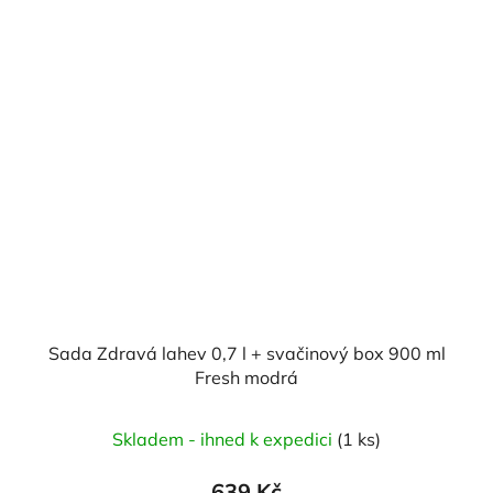
Sada Zdravá lahev 0,7 l + svačinový box 900 ml
Fresh modrá
Průměrné
Skladem - ihned k expedici
(1 ks)
hodnocení
produktu
639 Kč