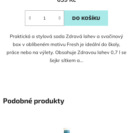
je
5,0
DO KOŠÍKU
z
5
Praktická a stylová sada Zdravá lahev a svačinový
hvězdiček.
box v oblíbeném motivu Fresh je ideální do školy,
práce nebo na výlety. Obsahuje Zdravou lahev 0,7 l se
šejkr sítkem a...
Podobné produkty