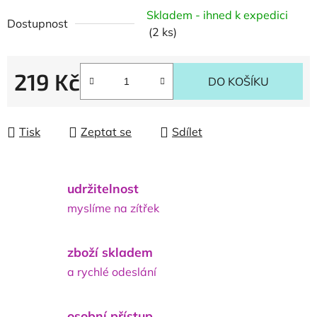
Skladem - ihned k expedici
Dostupnost
(2 ks)
219 Kč
DO KOŠÍKU
Měrná cena:
Tisk
Zeptat se
Sdílet
udržitelnost
myslíme na zítřek
zboží skladem
a rychlé odeslání
osobní přístup