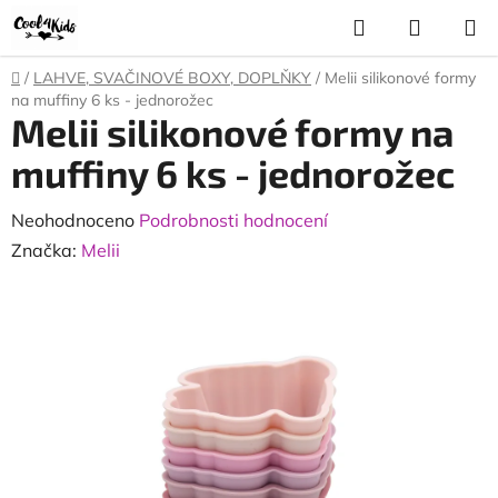
Přejít
Hledat
NÁKUP
na
KOŠÍK
obsah
Domů
/
LAHVE, SVAČINOVÉ BOXY, DOPLŇKY
/
Melii silikonové formy
na muffiny 6 ks - jednorožec
Melii silikonové formy na
muffiny 6 ks - jednorožec
Průměrné
Neohodnoceno
Podrobnosti hodnocení
hodnocení
Značka:
Melii
produktu
je
0,0
z
5
hvězdiček.