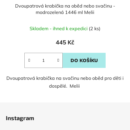
Dvoupatrová krabička na oběd nebo svačinu -
modrozelená 1446 ml Melii
Skladem - ihned k expedici
(2 ks)
445 Kč
DO KOŠÍKU
Dvoupatrová krabička na svačinu nebo oběd pro děti i
dospělé. Melii
Z
á
Instagram
p
a