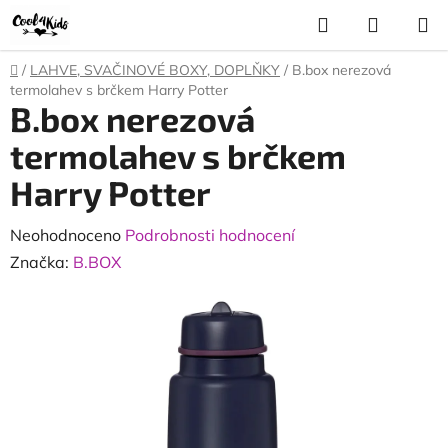
Přejít
Hledat
NÁKUP
na
KOŠÍK
obsah
Domů
/
LAHVE, SVAČINOVÉ BOXY, DOPLŇKY
/
B.box nerezová
termolahev s brčkem Harry Potter
B.box nerezová
termolahev s brčkem
Harry Potter
Průměrné
Neohodnoceno
Podrobnosti hodnocení
hodnocení
Značka:
B.BOX
produktu
je
0,0
z
5
hvězdiček.