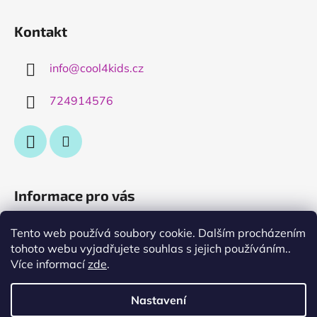
Kontakt
info
@
cool4kids.cz
724914576
Informace pro vás
Obchodní podmínky
Tento web používá soubory cookie. Dalším procházením
tohoto webu vyjadřujete souhlas s jejich používáním..
Podmínky ochrany osobních údajů
Více informací
zde
.
výměna nebo vrácení zboží
O nás....
Nastavení