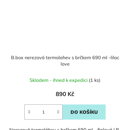
B.box nerezová termolahev s brčkem 690 ml -lilac
love
Skladem - ihned k expedici
(1 ks)
890 Kč
DO KOŠÍKU
Nerezová termoláhev s brčkem 690 ml – fialová | B-