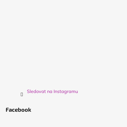
t
í
Sledovat na Instagramu
Facebook