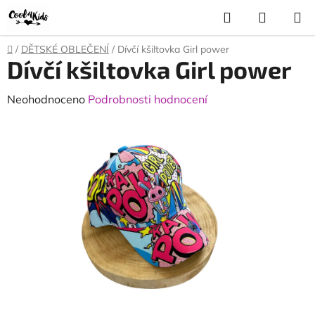
Přejít
Hledat
NÁKUP
na
KOŠÍK
obsah
Domů
/
DĚTSKÉ OBLEČENÍ
/
Dívčí kšiltovka Girl power
Dívčí kšiltovka Girl power
Průměrné
Neohodnoceno
Podrobnosti hodnocení
hodnocení
produktu
je
0,0
z
5
hvězdiček.