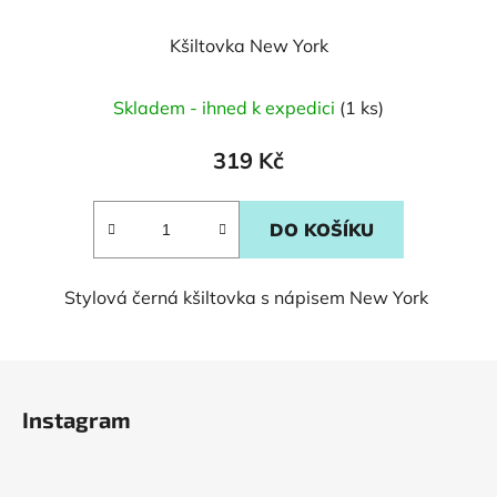
Kšiltovka New York
Skladem - ihned k expedici
(1 ks)
319 Kč
DO KOŠÍKU
Stylová černá kšiltovka s nápisem New York
Z
á
Instagram
p
a
t