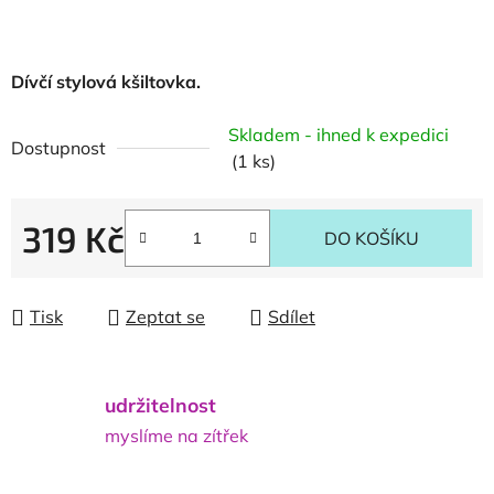
Dívčí stylová kšiltovka.
Skladem - ihned k expedici
Dostupnost
(1 ks)
319 Kč
DO KOŠÍKU
Měrná cena:
Tisk
Zeptat se
Sdílet
udržitelnost
myslíme na zítřek