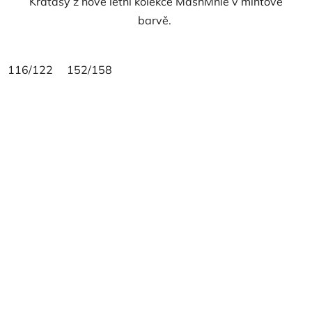
Kraťasy z nové letní kolekce MashMnie v mintové
barvě.
116/122
152/158