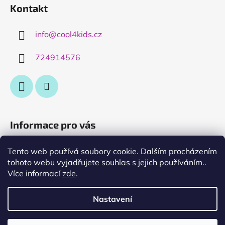
Kontakt
info
@
cool4kids.cz
724914576
Informace pro vás
Obchodní podmínky
Tento web používá soubory cookie. Dalším procházením
tohoto webu vyjadřujete souhlas s jejich používáním..
Podmínky ochrany osobních údajů
Více informací
zde
.
výměna nebo vrácení zboží
O nás....
Nastavení