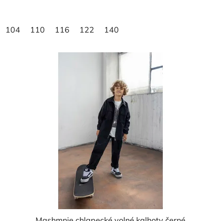
104
110
116
122
140
Mashmnie chlapecké volné kalhoty černé