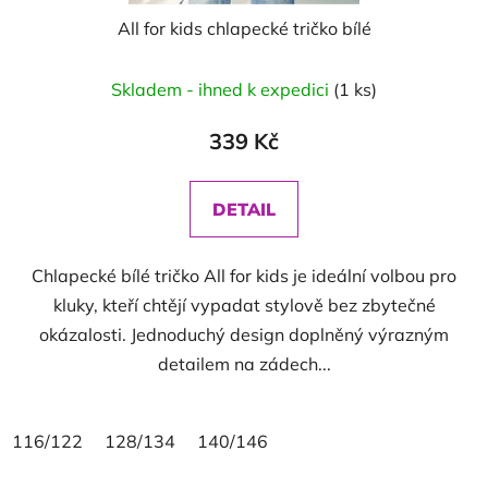
All for kids chlapecké tričko bílé
Průměrné
Skladem - ihned k expedici
(1 ks)
hodnocení
produktu
339 Kč
je
5,0
DETAIL
z
5
Chlapecké bílé tričko All for kids je ideální volbou pro
hvězdiček.
kluky, kteří chtějí vypadat stylově bez zbytečné
okázalosti. Jednoduchý design doplněný výrazným
detailem na zádech...
116/122
128/134
140/146