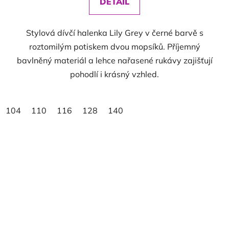
DETAIL
Stylová dívčí halenka Lily Grey v černé barvě s
roztomilým potiskem dvou mopsíků. Příjemný
bavlněný materiál a lehce nařasené rukávy zajišťují
pohodlí i krásný vzhled.
104
110
116
128
140