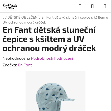
Přejít
Hledat
NÁKUP
na
KOŠÍK
obsah
Domů
/
DĚTSKÉ OBLEČENÍ
/
En Fant dětská sluneční čepice s kšiltem a
UV ochranou modrý dráček
En Fant dětská sluneční
čepice s kšiltem a UV
ochranou modrý dráček
Průměrné
Neohodnoceno
Podrobnosti hodnocení
hodnocení
Značka:
En Fant
produktu
je
0,0
z
5
hvězdiček.