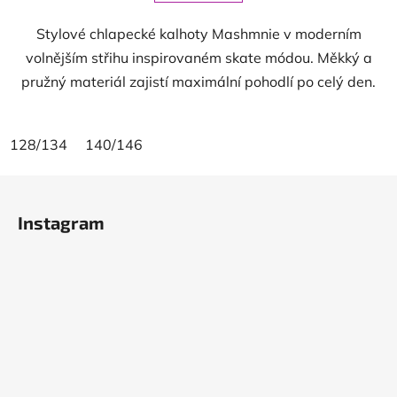
Stylové chlapecké kalhoty Mashmnie v moderním
volnějším střihu inspirovaném skate módou. Měkký a
pružný materiál zajistí maximální pohodlí po celý den.
128/134
140/146
Z
á
Instagram
p
a
t
í