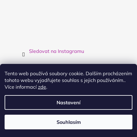
Sledovat na Instagramu
Facebook
Tento web používá soubory cookie. Dalším procházením
tohoto webu vyjadřujete souhlas s jejich používáním..
Více informací
zde
.
Kontakt
Nastavení
info
@
cool4kids.cz
Souhlasím
Využijte dopravy nad 3000,- zdarma
724914576