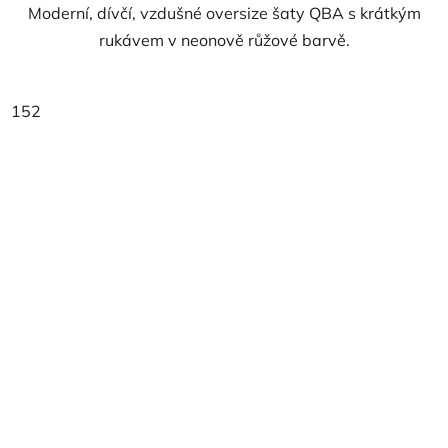
Moderní, dívčí, vzdušné oversize šaty QBA s krátkým
rukávem v neonově růžové barvě.
152