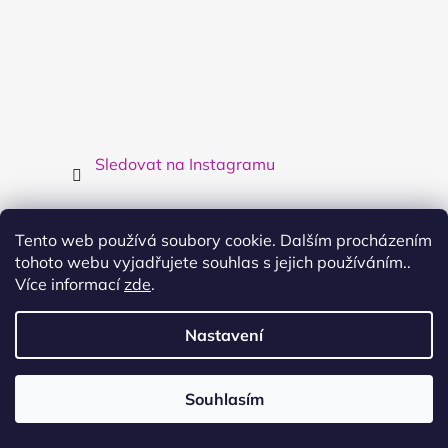
Sledovat na Instagramu
Facebook
Tento web používá soubory cookie. Dalším procházením
tohoto webu vyjadřujete souhlas s jejich používáním..
Více informací
zde
.
Kontakt
Nastavení
info
@
cool4kids.cz
Souhlasím
Využijte dopravy nad 3000,- zdarma
724914576