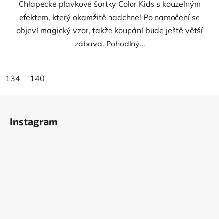
Chlapecké plavkové šortky Color Kids s kouzelným
efektem, který okamžitě nadchne! Po namočení se
objeví magický vzor, takže koupání bude ještě větší
zábava. Pohodlný...
134
140
Z
á
Instagram
p
a
t
í