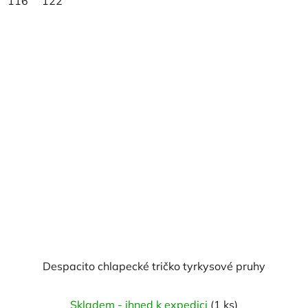
116
122
Despacito chlapecké tričko tyrkysové pruhy
Skladem - ihned k expedici
(1 ks)