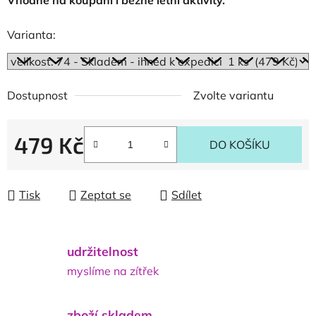
Vhodné na koupání i běžné letní aktivity.
Varianta:
Dostupnost
Zvolte variantu
479 Kč
DO KOŠÍKU
Měrná cena:
Tisk
Zeptat se
Sdílet
udržitelnost
myslíme na zítřek
zboží skladem