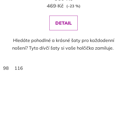
469 Kč
(–23 %)
DETAIL
Hledáte pohodlné a krásné šaty pro každodenní
nošení? Tyto dívčí šaty si vaše holčička zamiluje.
98
116