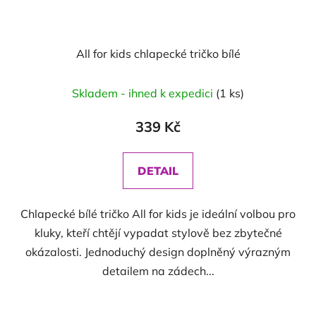
All for kids chlapecké tričko bílé
Průměrné
Skladem - ihned k expedici
(1 ks)
hodnocení
produktu
339 Kč
je
5,0
DETAIL
z
5
Chlapecké bílé tričko All for kids je ideální volbou pro
hvězdiček.
kluky, kteří chtějí vypadat stylově bez zbytečné
okázalosti. Jednoduchý design doplněný výrazným
detailem na zádech...