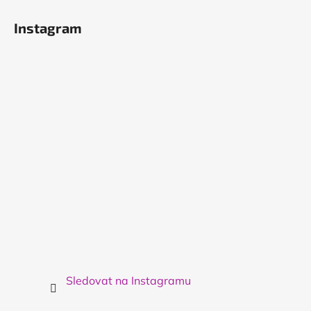
á
Instagram
p
a
t
í
Sledovat na Instagramu