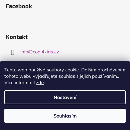
Facebook
Kontakt
info
@
cool4kids.cz
724914576
Tento web používá soubory cookie. Dalším procházením
tohoto webu vyjadřujete souhlas s jejich používáním..
Více informací
zde
.
Nastavení
Informace pro vás
Souhlasím
Obchodní podmínky
Využijte dopravy nad 3000,- zdarma
Podmínky ochrany osobních údajů