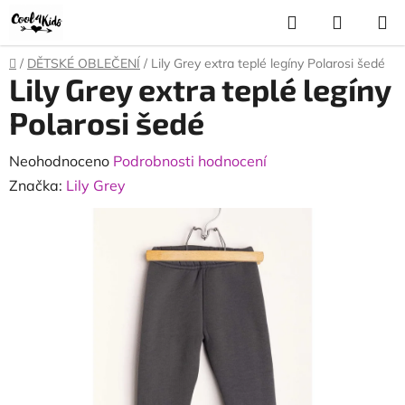
Přejít
Hledat
NÁKUP
na
KOŠÍK
obsah
Domů
/
DĚTSKÉ OBLEČENÍ
/
Lily Grey extra teplé legíny Polarosi šedé
Lily Grey extra teplé legíny
Polarosi šedé
Průměrné
Neohodnoceno
Podrobnosti hodnocení
hodnocení
Značka:
Lily Grey
produktu
je
0,0
z
5
hvězdiček.