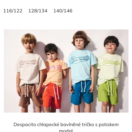
116/122
128/134
140/146
Despacito chlapecké bavlněné tričko s potiskem
modré