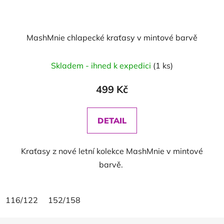
MashMnie chlapecké kraťasy v mintové barvě
Skladem - ihned k expedici
(1 ks)
499 Kč
DETAIL
Kraťasy z nové letní kolekce MashMnie v mintové
barvě.
116/122
152/158
Z