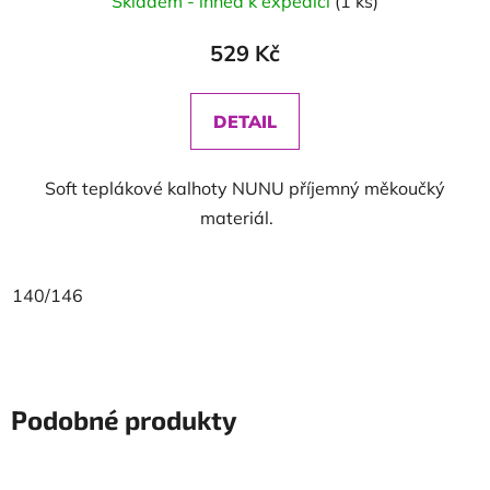
Skladem - ihned k expedici
(1 ks)
529 Kč
DETAIL
Soft teplákové kalhoty NUNU příjemný měkoučký
materiál.
140/146
Podobné produkty