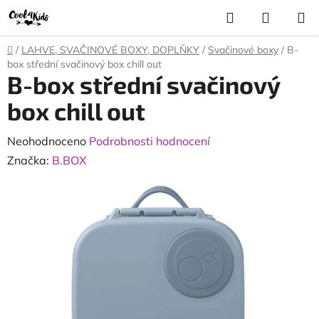
Přejít
Hledat
NÁKUP
na
KOŠÍK
obsah
Domů
/
LAHVE, SVAČINOVÉ BOXY, DOPLŇKY
/
Svačinové boxy
/
B-
box střední svačinový box chill out
B-box střední svačinový
box chill out
Průměrné
Neohodnoceno
Podrobnosti hodnocení
hodnocení
Značka:
B.BOX
produktu
je
0,0
z
5
hvězdiček.