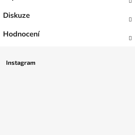
Diskuze
Hodnocení
Z
á
Instagram
p
a
t
í