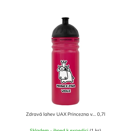
Zdravá lahev UAX Princezna v... 0,7l
Skladem - ihned k expedici
(1 ks)