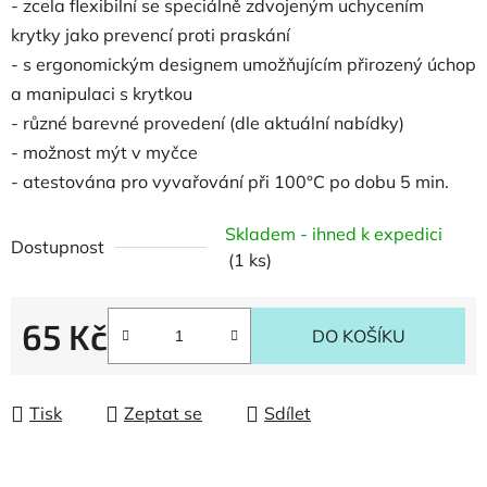
- zcela flexibilní se speciálně zdvojeným uchycením
krytky jako prevencí proti praskání
- s ergonomickým designem umožňujícím přirozený úchop
a manipulaci s krytkou
- různé barevné provedení (dle aktuální nabídky)
- možnost mýt v myčce
- atestována pro vyvařování při 100°C po dobu 5 min.
Skladem - ihned k expedici
Dostupnost
(1 ks)
65 Kč
DO KOŠÍKU
Měrná cena:
Tisk
Zeptat se
Sdílet