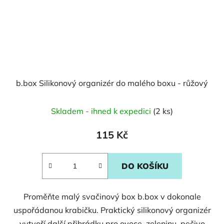
b.box Silikonový organizér do malého boxu - růžový
Skladem - ihned k expedici
(2 ks)
115 Kč
DO KOŠÍKU
Proměňte malý svačinový box b.box v dokonale
uspořádanou krabičku. Praktický silikonový organizér
vytvoří další přihrádku pro ovoce, zeleninu, pečivo