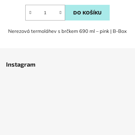
DO KOŠÍKU
Nerezová termoláhev s brčkem 690 ml – pink | B-Box
Z
á
Instagram
p
a
t
í