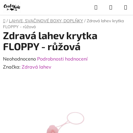
Přejít
Hledat
NÁKUP
na
KOŠÍK
obsah
Domů
/
LAHVE, SVAČINOVÉ BOXY, DOPLŇKY
/
Zdravá lahev krytka
FLOPPY - růžová
Zdravá lahev krytka
FLOPPY - růžová
Průměrné
Neohodnoceno
Podrobnosti hodnocení
hodnocení
Značka:
Zdravá lahev
produktu
je
0,0
z
5
hvězdiček.