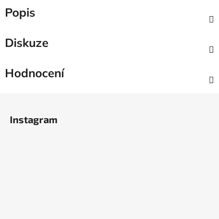
Popis
Diskuze
Hodnocení
Z
á
Instagram
p
a
t
í