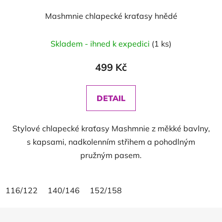
Mashmnie chlapecké kraťasy hnědé
Průměrné
Skladem - ihned k expedici
(1 ks)
hodnocení
produktu
499 Kč
je
5,0
DETAIL
z
5
Stylové chlapecké kraťasy Mashmnie z měkké bavlny,
hvězdiček.
s kapsami, nadkolenním střihem a pohodlným
pružným pasem.
116/122
140/146
152/158
Z