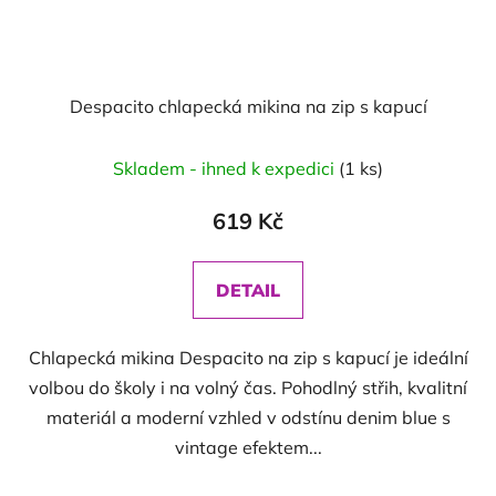
Despacito chlapecká mikina na zip s kapucí
Průměrné
Skladem - ihned k expedici
(1 ks)
hodnocení
produktu
619 Kč
je
5,0
DETAIL
z
5
Chlapecká mikina Despacito na zip s kapucí je ideální
hvězdiček.
volbou do školy i na volný čas. Pohodlný střih, kvalitní
materiál a moderní vzhled v odstínu denim blue s
vintage efektem...