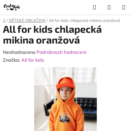
Přejít
Hledat
NÁKUP
na
KOŠÍK
obsah
Domů
/
DĚTSKÉ OBLEČENÍ
/
All for kids chlapecká mikina oranžová
All for kids chlapecká
mikina oranžová
Průměrné
Neohodnoceno
Podrobnosti hodnocení
hodnocení
Značka:
All for kids
produktu
je
0,0
z
5
hvězdiček.