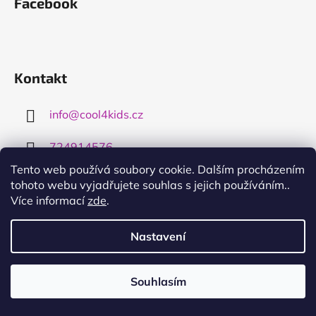
Facebook
Kontakt
info
@
cool4kids.cz
724914576
Tento web používá soubory cookie. Dalším procházením
tohoto webu vyjadřujete souhlas s jejich používáním..
Více informací
zde
.
Nastavení
Informace pro vás
Obchodní podmínky
Souhlasím
Využijte dopravy nad 3000,- zdarma
Podmínky ochrany osobních údajů