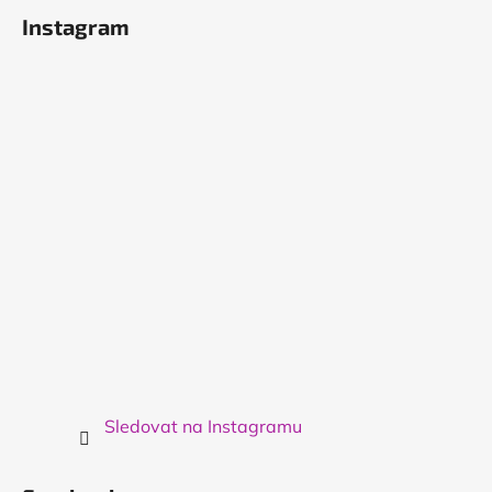
á
Instagram
p
a
t
í
Sledovat na Instagramu