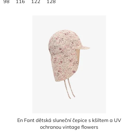
98
116
122
128
En Fant dětská sluneční čepice s kšiltem a UV
ochranou vintage flowers