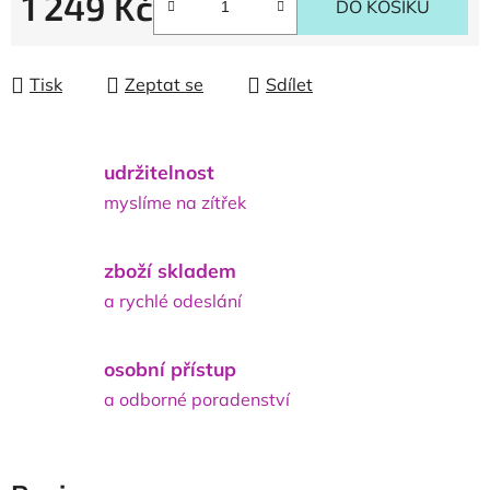
1 249 Kč
DO KOŠÍKU
Měrná cena:
Tisk
Zeptat se
Sdílet
udržitelnost
myslíme na zítřek
zboží skladem
a rychlé odeslání
osobní přístup
a odborné poradenství