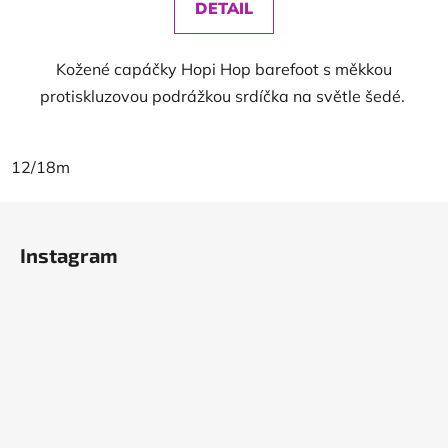
DETAIL
Kožené capáčky Hopi Hop barefoot s měkkou
protiskluzovou podrážkou srdíčka na světle šedé.
12/18m
Z
á
Instagram
p
a
t
í