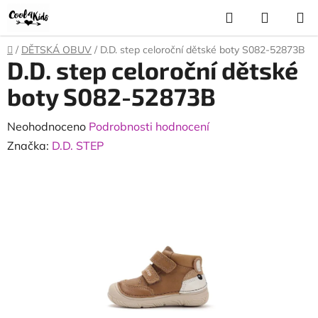
Přejít
Hledat
NÁKUP
na
KOŠÍK
obsah
Domů
/
DĚTSKÁ OBUV
/
D.D. step celoroční dětské boty S082-52873B
D.D. step celoroční dětské
boty S082-52873B
Průměrné
Neohodnoceno
Podrobnosti hodnocení
hodnocení
Značka:
D.D. STEP
produktu
je
0,0
z
5
hvězdiček.