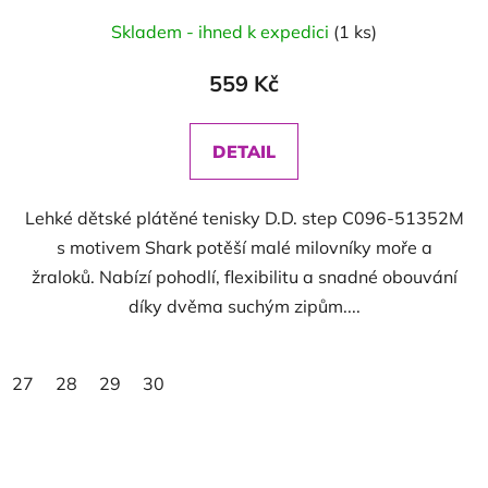
Průměrné
Skladem - ihned k expedici
(1 ks)
hodnocení
produktu
559 Kč
je
5,0
DETAIL
z
5
Lehké dětské plátěné tenisky D.D. step C096-51352M
hvězdiček.
s motivem Shark potěší malé milovníky moře a
žraloků. Nabízí pohodlí, flexibilitu a snadné obouvání
díky dvěma suchým zipům....
27
28
29
30