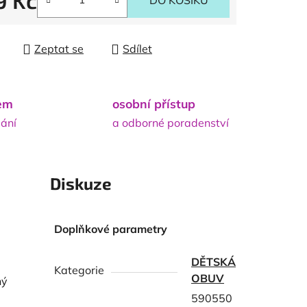
9 Kč
DO KOŠÍKU
 cena:
Zeptat se
Sdílet
dem
osobní přístup
lání
a odborné poradenství
Diskuze
Doplňkové parametry
DĚTSKÁ
Kategorie
OBUV
ný
590550