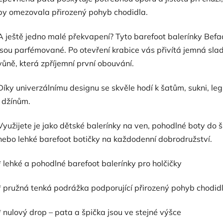
by omezovala přirozený pohyb chodidla.
A ještě jedno malé překvapení? Tyto barefoot balerínky Bef
jsou parfémované. Po otevření krabice vás přivítá jemná sla
vůně, která zpříjemní první obouvání.
Díky univerzálnímu designu se skvěle hodí k šatům, sukni, le
i džínům.
Využijete je jako dětské balerínky na ven, pohodlné boty do š
nebo lehké barefoot botičky na každodenní dobrodružství.
* lehké a pohodlné barefoot balerínky pro holčičky
* pružná tenká podrážka podporující přirozený pohyb chodid
* nulový drop – pata a špička jsou ve stejné výšce