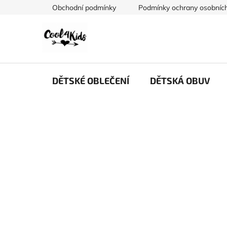
Přejít
Obchodní podmínky
Podmínky ochrany osobních
na
obsah
DĚTSKÉ OBLEČENÍ
DĚTSKÁ OBUV
P
o
s
t
r
a
n
n