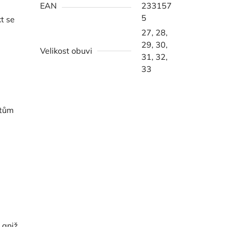
EAN
233157
5
t se
27, 28,
29, 30,
Velikost obuvi
31, 32,
33
stům
 aniž