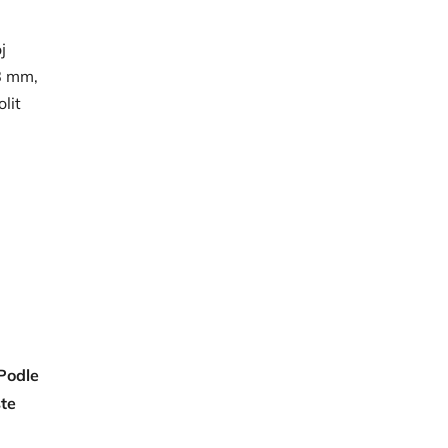
j
8 mm,
lit
 Podle
ste