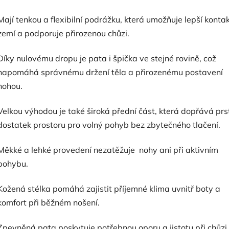
Mají tenkou a flexibilní podrážku, která umožňuje lepší kontak
zemí a podporuje přirozenou chůzi.
Díky nulovému dropu je pata i špička ve stejné rovině, což
napomáhá správnému držení těla a přirozenému postavení
nohou.
Velkou výhodou je také široká přední část, která dopřává pr
dostatek prostoru pro volný pohyb bez zbytečného tlačení.
Měkké a lehké provedení nezatěžuje nohy ani při aktivním
pohybu.
Kožená stélka pomáhá zajistit příjemné klima uvnitř boty a
komfort při běžném nošení.
Zpevněná pata poskytuje potřebnou oporu a jistotu při chůzi,