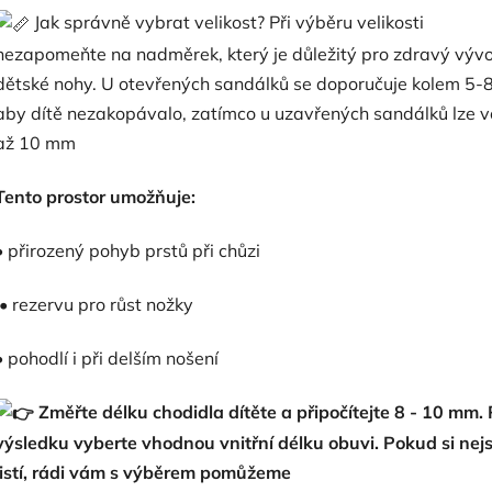
Jak správně vybrat velikost? Při výběru velikosti
nezapomeňte na nadměrek, který je důležitý pro zdravý vývo
dětské nohy.
U otevřených sandálků se doporučuje kolem 5-
aby dítě nezakopávalo, zatímco u uzavřených sandálků lze vo
až 10 mm
Tento prostor umožňuje:
• přirozený pohyb prstů při chůzi
• rezervu pro růst nožky
• pohodlí i při delším nošení
Změřte délku chodidla dítěte a připočítejte 8 - 10 mm.
výsledku vyberte vhodnou vnitřní délku obuvi. Pokud si nej
jistí, rádi vám s výběrem pomůžeme