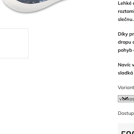
Lehké 
je
roztom
0,0
slečnu.
z
5
Díky p
hvězdič
dropu 
pohyb 
Navíc 
sladká
Variant
Dostup