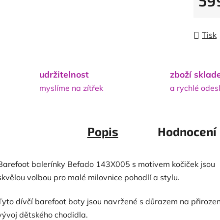
59
Měrná
Tisk
udržitelnost
zboží skla
myslíme na zítřek
a rychlé odes
Popis
Hodnocení
Barefoot balerínky Befado 143X005 s motivem kočiček jsou
skvělou volbou pro malé milovnice pohodlí a stylu.
Tyto dívčí barefoot boty jsou navržené s důrazem na přiroze
vývoj dětského chodidla.