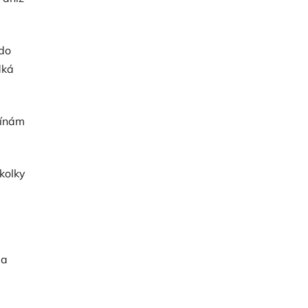
ado
dká
gínám
kolky
la