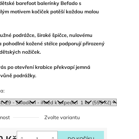
dětské barefoot balerínky Befado s
ilým motivem kočiček potěší každou malou
ružné podrážce, široké špičce, nulovému
ek.
a pohodlné kožené stélce podporují přirozený
dětských nožiček.
vás po otevření krabice překvapí jemná
 vůně podrážky.
a:
nost
Zvolte variantu