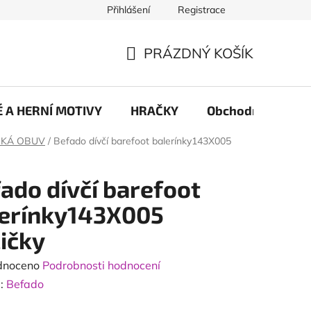
Přihlášení
Registrace
PRÁZDNÝ KOŠÍK
NÁKUPNÍ
KOŠÍK
 A HERNÍ MOTIVY
HRAČKY
Obchodní podmín
SKÁ OBUV
/
Befado dívčí barefoot balerínky143X005
ado dívčí barefoot
lerínky143X005
ičky
né
dnoceno
Podrobnosti hodnocení
ení
:
Befado
tu