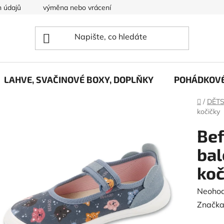
 údajů
výměna nebo vrácení zboží
O nás....
LAHVE, SVAČINOVÉ BOXY, DOPLŇKY
POHÁDKOVÉ
Domů
/
DĚT
kočičky
Bef
ba
koč
Průměr
Neoho
hodnoc
Značka
produk