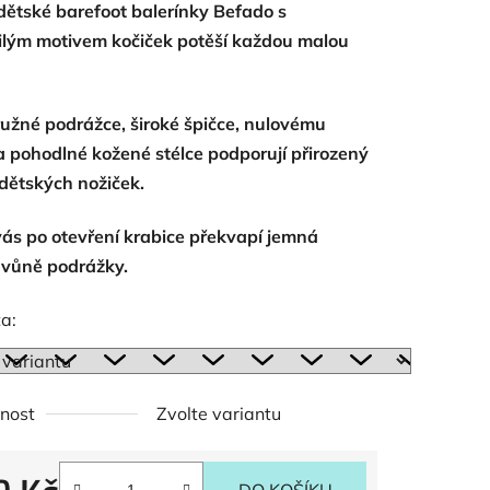
dětské barefoot balerínky Befado s
ilým motivem kočiček potěší každou malou
ružné podrážce, široké špičce, nulovému
ek.
a pohodlné kožené stélce podporují přirozený
dětských nožiček.
vás po otevření krabice překvapí jemná
 vůně podrážky.
a:
nost
Zvolte variantu