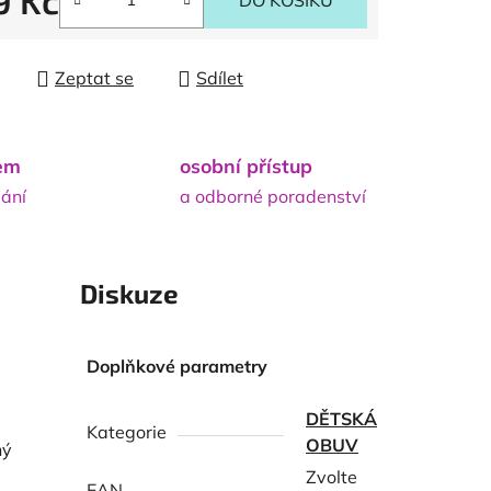
9 Kč
DO KOŠÍKU
 cena:
Zeptat se
Sdílet
dem
osobní přístup
lání
a odborné poradenství
Diskuze
Doplňkové parametry
DĚTSKÁ
Kategorie
OBUV
ný
Zvolte
EAN