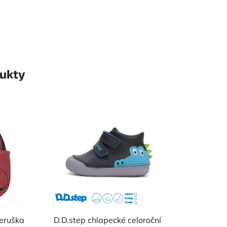
ukty
eruška
D.D.step chlapecké celoroční