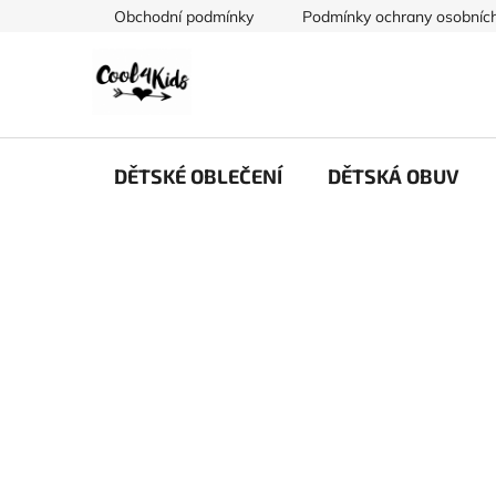
Přejít
Obchodní podmínky
Podmínky ochrany osobních
na
obsah
DĚTSKÉ OBLEČENÍ
DĚTSKÁ OBUV
P
o
s
t
r
a
n
n