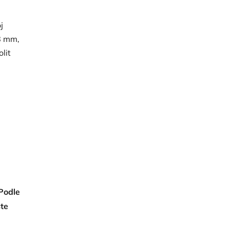
j
8 mm,
lit
 Podle
ste