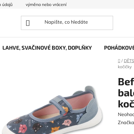
 údajů
výměna nebo vrácení zboží
O nás....
LAHVE, SVAČINOVÉ BOXY, DOPLŇKY
POHÁDKOVÉ
Domů
/
DĚT
kočičky
Bef
ba
koč
Průměr
Neoho
hodnoc
Značka
produk