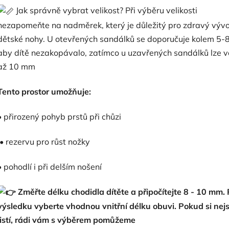
Jak správně vybrat velikost? Při výběru velikosti
nezapomeňte na nadměrek, který je důležitý pro zdravý vývo
dětské nohy.
U otevřených sandálků se doporučuje kolem 5-
aby dítě nezakopávalo, zatímco u uzavřených sandálků lze vo
až 10 mm
Tento prostor umožňuje:
• přirozený pohyb prstů při chůzi
• rezervu pro růst nožky
• pohodlí i při delším nošení
Změřte délku chodidla dítěte a připočítejte 8 - 10 mm.
výsledku vyberte vhodnou vnitřní délku obuvi. Pokud si nej
jistí, rádi vám s výběrem pomůžeme