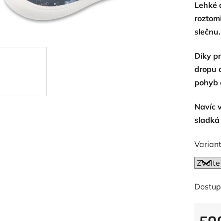
Lehké 
je
roztom
0,0
slečnu.
z
5
Díky p
hvězdič
dropu 
pohyb 
Navíc 
sladká
Variant
Dostup