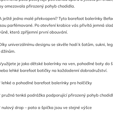
by omezovala přirozený pohyb chodidla.
A ještě jedno malé překvapení? Tyto barefoot balerínky Bef
jsou parfémované. Po otevření krabice vás přivítá jemná sla
vůně, která zpříjemní první obouvání.
Díky univerzálnímu designu se skvěle hodí k šatům, sukni, le
i džínům.
Využijete je jako dětské balerínky na ven, pohodlné boty do š
nebo lehké barefoot botičky na každodenní dobrodružství.
* lehké a pohodlné barefoot balerínky pro holčičky
* pružná tenká podrážka podporující přirozený pohyb chodid
* nulový drop – pata a špička jsou ve stejné výšce