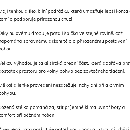
Mají tenkou a flexibilní podrážku, která umožňuje lepší kontak
zemí a podporuje přirozenou chůzi.
Díky nulovému dropu je pata i špička ve stejné rovině, což
napomáhá správnému držení těla a přirozenému postavení
nohou.
Velkou výhodou je také široká přední část, která dopřává pr
dostatek prostoru pro volný pohyb bez zbytečného tlačení.
Měkké a lehké provedení nezatěžuje nohy ani při aktivním
pohybu.
Kožená stélka pomáhá zajistit příjemné klima uvnitř boty a
komfort při běžném nošení.
Zpevněná pata poskytuje potřebnou oporu a jistotu při chůzi,