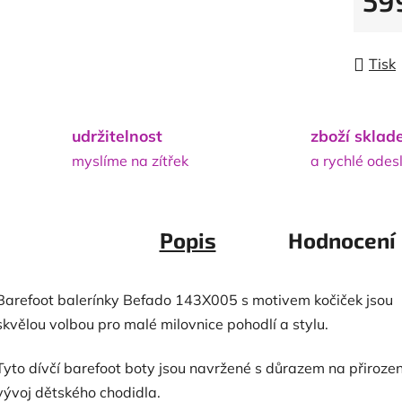
59
Měrná
Tisk
udržitelnost
zboží skla
myslíme na zítřek
a rychlé odes
Popis
Hodnocení
Barefoot balerínky Befado 143X005 s motivem kočiček jsou
skvělou volbou pro malé milovnice pohodlí a stylu.
Tyto dívčí barefoot boty jsou navržené s důrazem na přiroze
vývoj dětského chodidla.