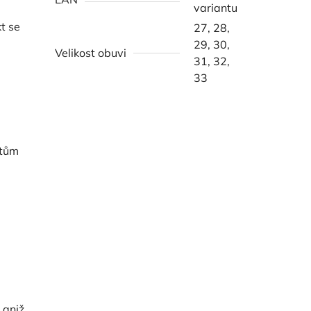
variantu
t se
27, 28,
29, 30,
Velikost obuvi
31, 32,
33
stům
 aniž