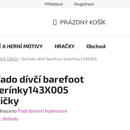
Přihlášení
Registrace
PRÁZDNÝ KOŠÍK
NÁKUPNÍ
KOŠÍK
 A HERNÍ MOTIVY
HRAČKY
Obchodní podmín
SKÁ OBUV
/
Befado dívčí barefoot balerínky143X005
ado dívčí barefoot
lerínky143X005
ičky
né
dnoceno
Podrobnosti hodnocení
ení
:
Befado
tu