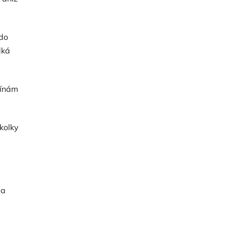
ado
dká
gínám
kolky
la