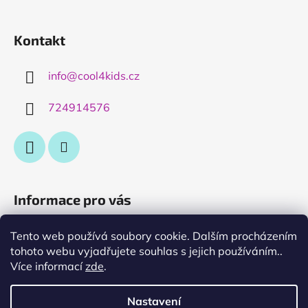
Kontakt
info
@
cool4kids.cz
724914576
Informace pro vás
Obchodní podmínky
Tento web používá soubory cookie. Dalším procházením
tohoto webu vyjadřujete souhlas s jejich používáním..
Podmínky ochrany osobních údajů
Více informací
zde
.
výměna nebo vrácení zboží
O nás....
Nastavení