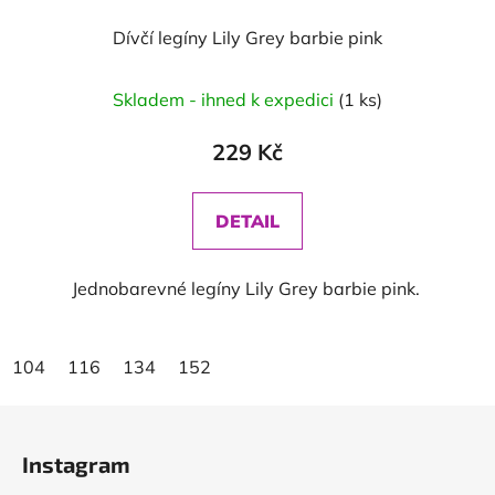
Dívčí legíny Lily Grey barbie pink
Skladem - ihned k expedici
(1 ks)
229 Kč
DETAIL
Jednobarevné legíny Lily Grey barbie pink.
104
116
134
152
Z
á
Instagram
p