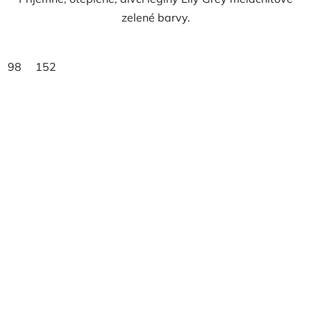
zelené barvy.
98
152