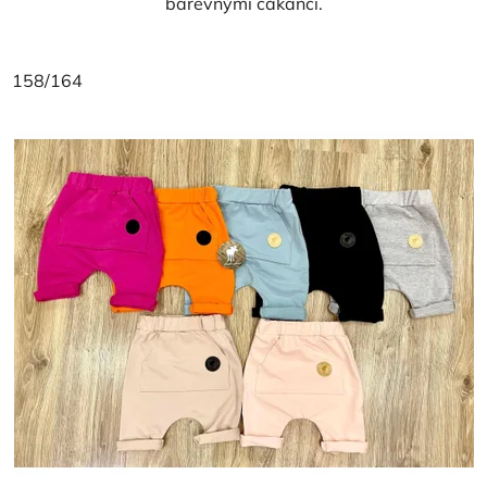
barevnými cákanci.
158/164