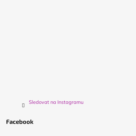
a
t
í
Sledovat na Instagramu
Facebook