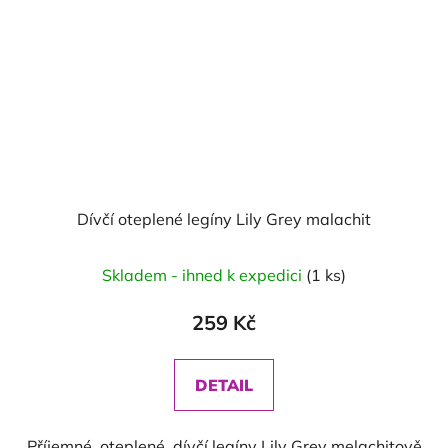
Dívčí oteplené legíny Lily Grey malachit
Skladem - ihned k expedici
(1 ks)
259 Kč
DETAIL
Příjemné, oteplené, dívčí legíny Lily Grey melachitově