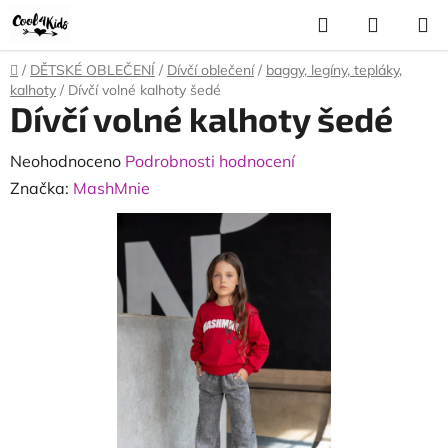
Přejít
Hledat
NÁKUP
na
KOŠÍK
obsah
Domů
/
DĚTSKÉ OBLEČENÍ
/
Dívčí oblečení
/
baggy, legíny, tepláky,
kalhoty
/
Dívčí volné kalhoty šedé
Dívčí volné kalhoty šedé
Průměrné
Neohodnoceno
Podrobnosti hodnocení
hodnocení
Značka:
MashMnie
produktu
je
0,0
z
5
hvězdiček.