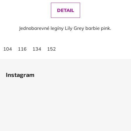
DETAIL
Jednobarevné legíny Lily Grey barbie pink.
104
116
134
152
Z
á
Instagram
p
a
t
í