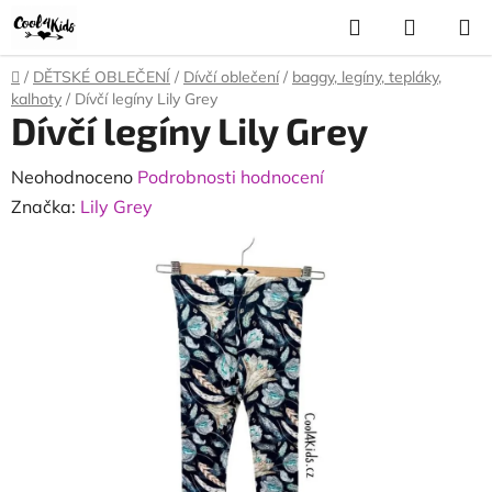
Přejít
Hledat
NÁKUP
na
KOŠÍK
obsah
Domů
/
DĚTSKÉ OBLEČENÍ
/
Dívčí oblečení
/
baggy, legíny, tepláky,
kalhoty
/
Dívčí legíny Lily Grey
Dívčí legíny Lily Grey
Průměrné
Neohodnoceno
Podrobnosti hodnocení
hodnocení
Značka:
Lily Grey
produktu
je
0,0
z
5
hvězdiček.