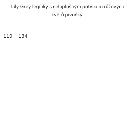
Lily Grey legínky s celoplošným potiskem růžových
květů pivoňky.
110
134